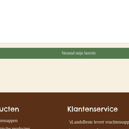
ucten
Klantenservice
tensappen
'sLandsBeste levert vruchtensap
ische producten