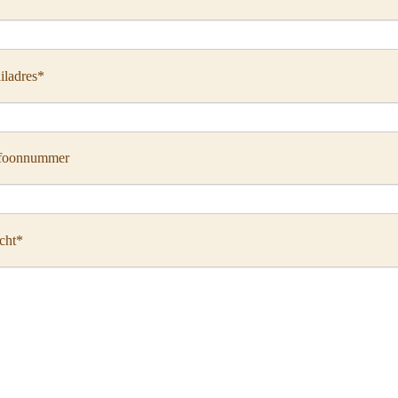
ladres*
efoonnummer
cht*