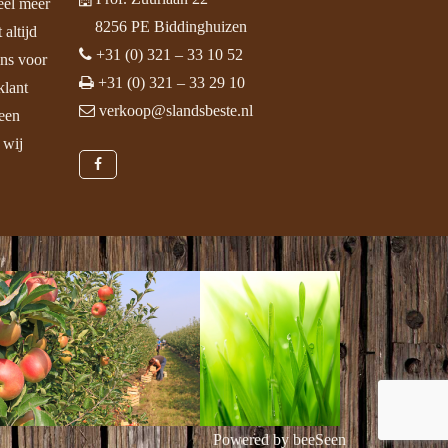
eel meer
8256 PE Biddinghuizen
 altijd
+31 (0) 321 – 33 10 52
ens voor
+31 (0) 321 – 33 29 10
klant
verkoop@slandsbeste.nl
een
 wij
Powered by
beeSeen