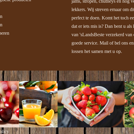
jams, stropen, chutneys en nog v
lekkers. Wij streven ernaar om dit
en
perfect te doen. Komt het toch e
n
dat er iets mis is? Dan bent u als 
peren
van 'sLandsBeste verzekerd van 
goede service. Mail of bel ons en
lossen het samen met u op.
olicy