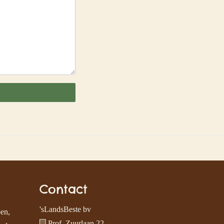
Contact
'sLandsBeste bv
pen,
Prof. Zuurlaan 22