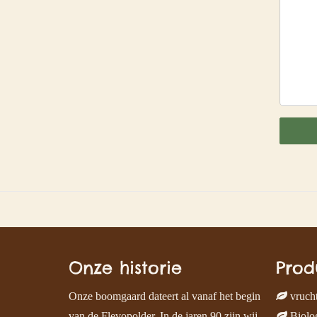
Onze historie
Prod
Onze boomgaard dateert al vanaf het begin
vruch
van de Flevopolder. In de jaren 90 zijn wij
Biolog