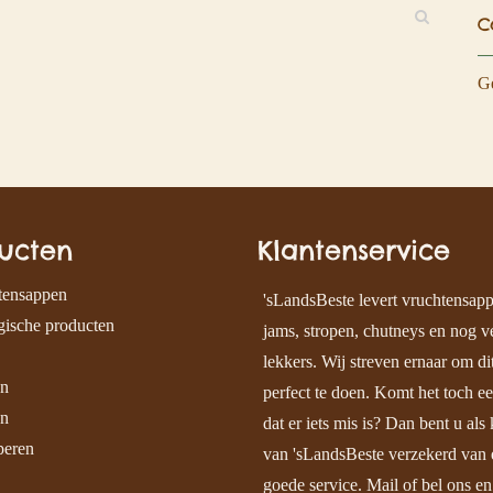
C
Ge
ucten
Klantenservice
tensappen
'sLandsBeste levert vruchtensap
ische producten
jams, stropen, chutneys en nog v
lekkers. Wij streven ernaar om dit
en
perfect te doen. Komt het toch e
n
dat er iets mis is? Dan bent u als 
peren
van 'sLandsBeste verzekerd van 
goede service. Mail of bel ons en