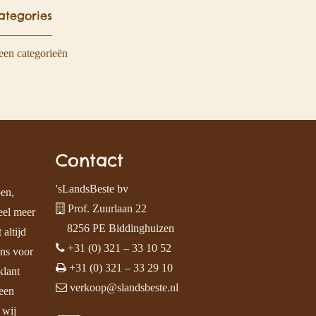
ategories
en categorieën
Contact
'sLandsBeste bv
pen,
Prof. Zuurlaan 22
eel meer
8256 PE Biddinghuizen
 altijd
+31 (0) 321 – 33 10 52
ens voor
+31 (0) 321 – 33 29 10
klant
verkoop@slandsbeste.nl
een
 wij