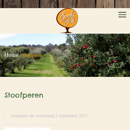
Men
Home
/
Stoofperen
Stoofperen
Geplaatst op: woensdag 2 september 2015