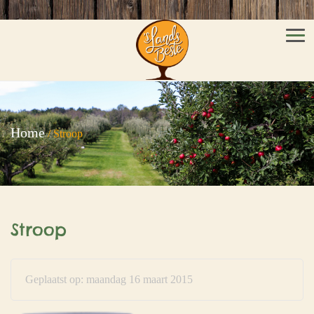
Men
Home
/
Stroop
Stroop
Geplaatst op: maandag 16 maart 2015